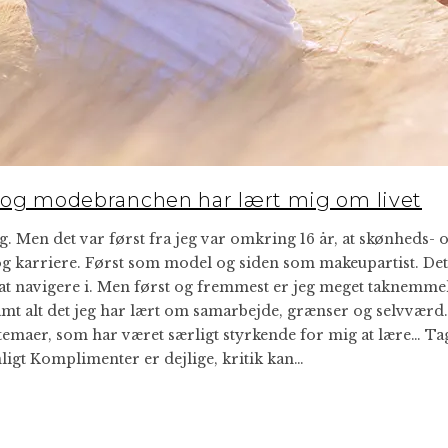
- og modebranchen har lært mig om livet
g. Men det var først fra jeg var omkring 16 år, at skønheds- 
 og karriere. Først som model og siden som makeupartist. Det
t navigere i. Men først og fremmest er jeg meget taknemmel
amt alt det jeg har lært om samarbejde, grænser og selvværd.
e temaer, som har været særligt styrkende for mig at lære… Ta
ligt Komplimenter er dejlige, kritik kan…