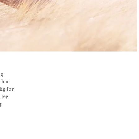
og
 har
ig for
 Jeg
g