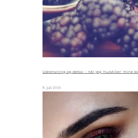
Udrensning og detox – når jeg ‘nulstiller’ mine k
8. juli 2016