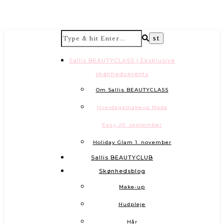
Sallis BEAUTYCLASS | Eksklusive
skønhedsevents
Om Sallis BEAUTYCLASS
Hverdagsmakeup Made
Easy 20. september
Holiday Glam 1. november
Sallis BEAUTYCLUB
Skønhedsblog
Make-up
Hudpleje
Hår