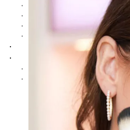
Make-up
Hudpleje
Hår
Sallis skønhedsskole
Skønhedspodcast
Om mig
Om mig
Kontakt mig