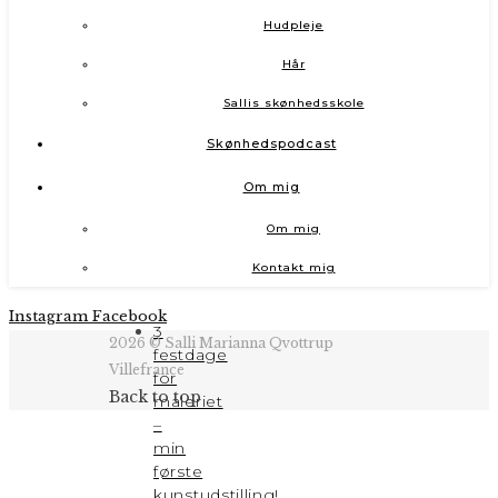
Hudpleje
Hår
Sallis skønhedsskole
Skønhedspodcast
Om mig
Om mig
Kontakt mig
Instagram
Facebook
3
2026 © Salli Marianna Qvottrup
festdage
Villefrance
for
Back to top
maleriet
–
min
første
kunstudstilling!