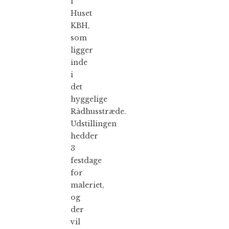
i
Huset
KBH,
som
ligger
inde
i
det
hyggelige
Rådhusstræde.
Udstillingen
hedder
3
festdage
for
maleriet,
og
der
vil