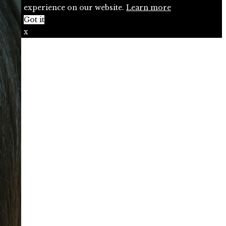
experience on our website.
Learn more
Got it
x