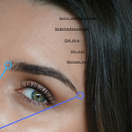
Hår
Sallis skønhedsskole
Skønhedspodcast
Om mig
Om mig
Kontakt mig