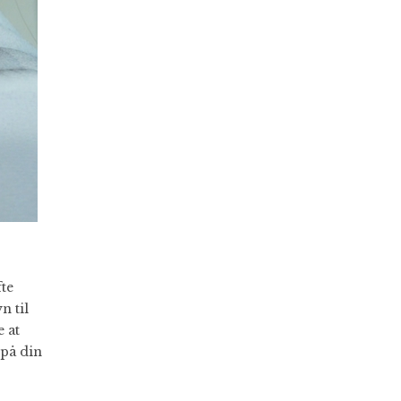
fte
n til
e at
 på din