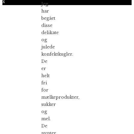
x
Jeg
har
begået
disse
delikate
og
julede
konfektkugler.
De
er
helt
fri
for
mælkeprodukter,
sukker
og
mel.
De
pynter