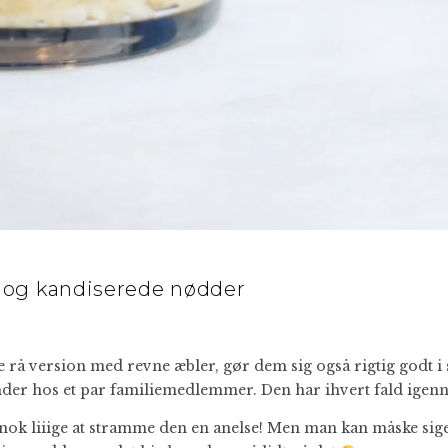
 og kandiserede nødder
e rå version med revne æbler, gør dem sig også rigtig godt i
der hos et par familiemedlemmer. Den har ihvert fald igenn
er nok liiige at stramme den en anelse! Men man kan måske si