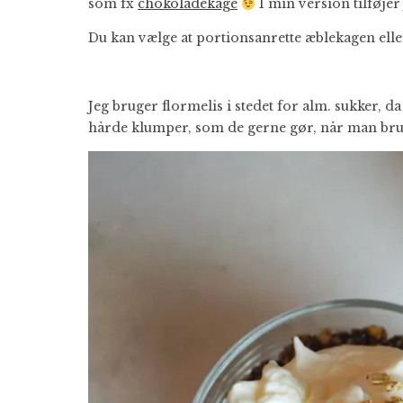
som fx
chokoladekage
I min version tilføjer
Du kan vælge at portionsanrette æblekagen eller
Jeg bruger flormelis i stedet for alm. sukker, d
hårde klumper, som de gerne gør, når man bru