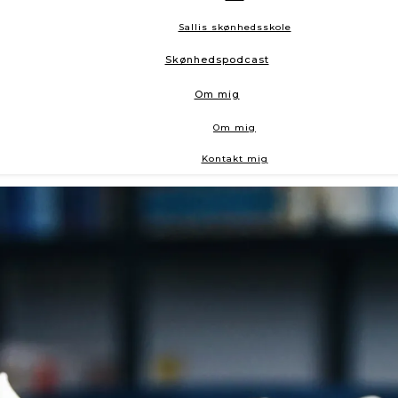
Sallis skønhedsskole
Skønhedspodcast
Om mig
Om mig
Kontakt mig