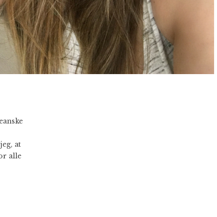
reanske
eg, at
or alle