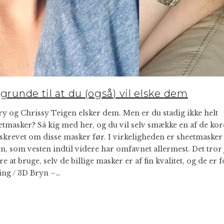
unde til at du (også) vil elske dem
y og Chrissy Teigen elsker dem. Men er du stadig ikke helt
etmasker? Så kig med her, og du vil selv smække en af de ko
r skrevet om disse masker før. I virkeligheden er sheetmasker
, som vesten indtil videre har omfavnet allermest. Det tror j
e at bruge, selv de billige masker er af fin kvalitet, og de er f
ing / 3D Bryn –…