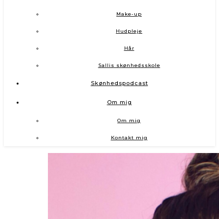
Make-up
Hudpleje
Hår
Sallis skønhedsskole
Skønhedspodcast
Om mig
Om mig
Kontakt mig