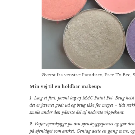
Øverst fra venstre: Paradisco, Free To Bee, 
Min vej til en holdbar makeup:
1. Læg et fint, jævnt lag af MAC Paint Pot. Brug helst e
det er jævnet godt ud og brug ikke for meget – lidt rækk
smule under den yderste del af nederste vippekant.
2. Påfør øjenskygge på din øjenskyggepensel og gør den
på øjenlåget som ønsket. Gentag dette en gang mere, og