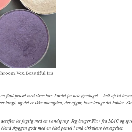
Shroom, Vex, Beautiful Iris
n flad pensel med stive hår. Fordel på hele øjenlåget – helt op til bryne
er langt, og det er ikke mængden, der afgør, hvor længe det holder. Skal
 derefter let fugtig med en vandspray. Jeg bruger Fix+ fra MAC og sprø
 blend skyggen godt med en blød pensel i små cirkulære bevægelser.