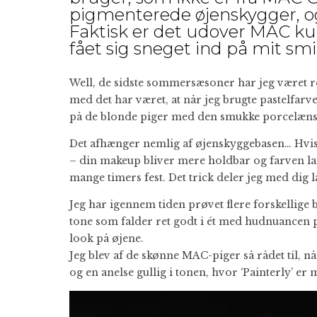
pigmenterede øjenskygger, og
Faktisk er det udover MAC kun
fået sig sneget ind på mit sm
Well, de sidste sommersæsoner har jeg været re
med det har været, at når jeg brugte pastelfar
på de blonde piger med den smukke porcelænshud
Det afhænger nemlig af øjenskyggebasen… Hvis 
– din makeup bliver mere holdbar og farven lang
mange timers fest. Det trick deler jeg med dig
Jeg har igennem tiden prøvet flere forskellige b
tone som falder ret godt i ét med hudnuancen p
look på øjene.
Jeg blev af de skønne MAC-piger så rådet til, når
og en anelse gullig i tonen, hvor ‘Painterly’ er 