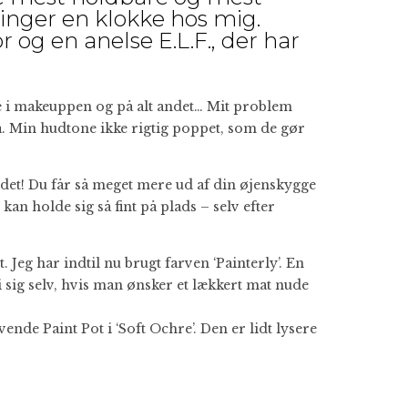
inger en klokke hos mig.
og en anelse E.L.F., der har
åde i makeuppen og på alt andet… Mit problem
a. Min hudtone ikke rigtig poppet, som de gør
et! Du får så meget mere ud af din øjenskygge
n holde sig så fint på plads – selv efter
 Jeg har indtil nu brugt farven ‘Painterly’. En
sig selv, hvis man ønsker et lækkert mat nude
ende Paint Pot i ‘Soft Ochre’. Den er lidt lysere