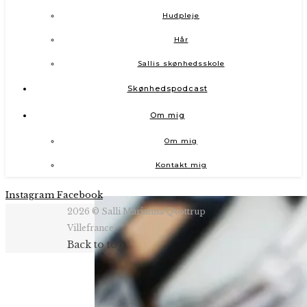
Hudpleje
Hår
Sallis skønhedsskole
Skønhedspodcast
Om mig
Om mig
Kontakt mig
Instagram
Facebook
2026 © Salli Marianna Qvottrup
Villefrance
Back to top