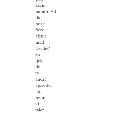
skvis
humor. Vil
du
høre
flere
afsnit
med
Cecilie?
Så
tjek
de
to
andre
episoder
ud,
hvor
vi
taler