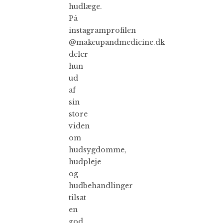
hudlæge.
På
instagramprofilen
@makeupandmedicine.dk
deler
hun
ud
af
sin
store
viden
om
hudsygdomme,
hudpleje
og
hudbehandlinger
tilsat
en
god