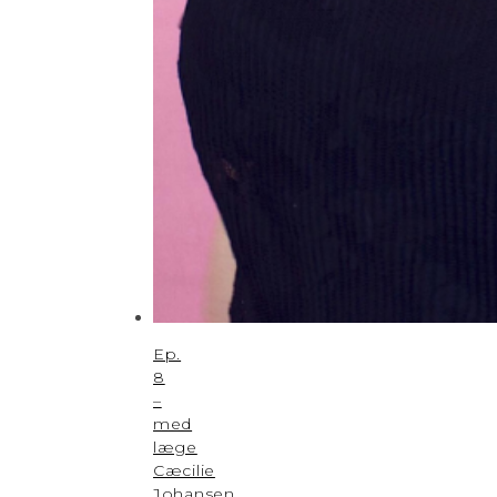
Ep.
8
–
med
læge
Cæcilie
Johansen