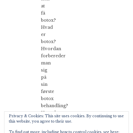
at
få
botox?
Hvad
er
botox?
Hvordan
forbereder
man
sig
på
sin
første
botox
behandling?
Hvordan
Privacy & Cookies: This site uses cookies. By continuing to use
påvirkes
this website, you agree to their use.
mimikken?
To find out more, including how to control cookies, see here: