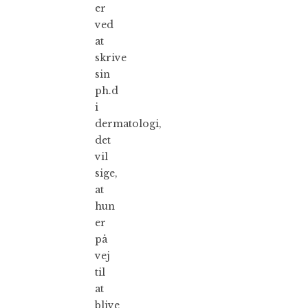
er
ved
at
skrive
sin
ph.d
i
dermatologi,
det
vil
sige,
at
hun
er
på
vej
til
at
blive