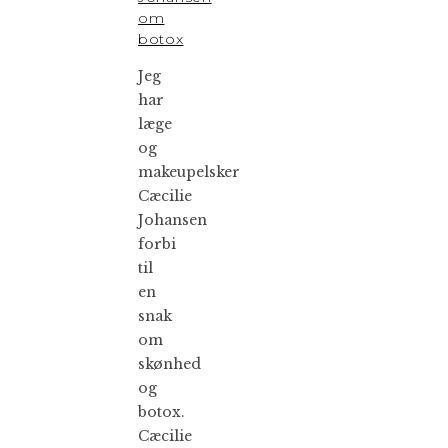
om
botox
Jeg
har
læge
og
makeupelsker
Cæcilie
Johansen
forbi
til
en
snak
om
skønhed
og
botox.
Cæcilie