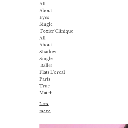
All
About
Eyes
Single
‘Foxier’Clinique
All
About
Shadow
Single
‘Ballet
Flats’L’oreal
Paris
True
Match…
Læs
mere