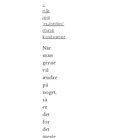
–
når
jeg
‘nulstiller’
mine
kostvaner
Når
man
gerne
vil
ændre
på
noget,
så
er
det
for
det
meste