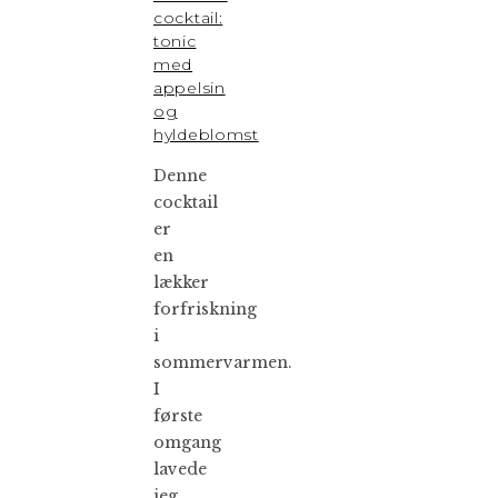
cocktail:
tonic
med
appelsin
og
hyldeblomst
Denne
cocktail
er
en
lækker
forfriskning
i
sommervarmen.
I
første
omgang
lavede
jeg