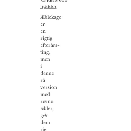
kandiserede
nødder
Æblekage
er
en
rigtig
efterårs-
ting,
men
i
denne
rå
version
med
revne
æbler,
gør
dem
sig