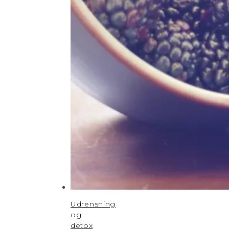
Udrensning
og
detox