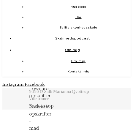
Hudpleje
Hår
Sallis skønhedsskole
Skønhedspodcast
Om mig
Om mig
Kontakt mig
Instagram
Facebook
Lowcarb
2026 © Salli Marianna Qvottrup
opskrifter
Villefrance
Back to top
Lowcarb
opskrifter
-
mad