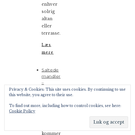
enhver
solrig
altan
eller
terrasse.
Læs
mere
Saltede
mandler
–
en
Privacy & Cookies: This site uses cookies. By continuing to use
this website, you agree to their use.
lækker
sund
To find out more, including how to control cookies, see here:
snack!
Cookie Policy
Når
det
kommer